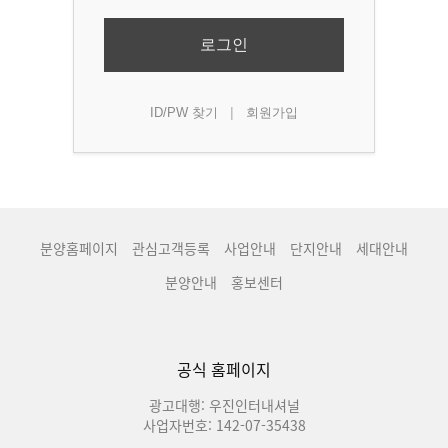
로그인
|
ID/PW 찾기
회원가입
분양홈페이지
관심고객등록
사업안내
단지안내
세대안내
분양안내
홍보센터
공식 홈페이지
광고대행: 우진인터내셔널
사업자번호: 142-07-35438